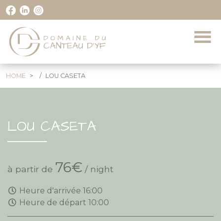
HOME
LOU CASETA
LOU CASETA
76€
à partir de
/ night
Heure d'arrivée 16:00
Heure de départ 10:00